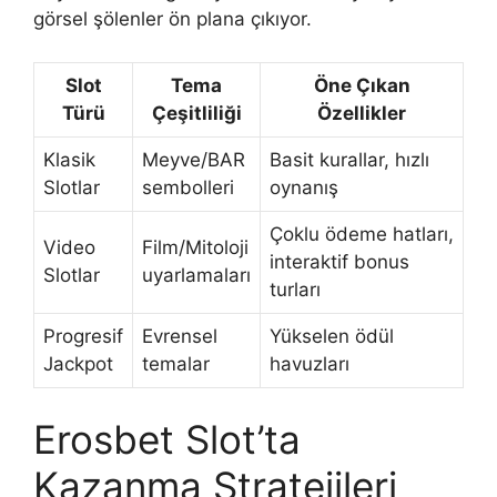
görsel şölenler ön plana çıkıyor.
Slot
Tema
Öne Çıkan
Türü
Çeşitliliği
Özellikler
Klasik
Meyve/BAR
Basit kurallar, hızlı
Slotlar
sembolleri
oynanış
Çoklu ödeme hatları,
Video
Film/Mitoloji
interaktif bonus
Slotlar
uyarlamaları
turları
Progresif
Evrensel
Yükselen ödül
Jackpot
temalar
havuzları
Erosbet Slot’ta
Kazanma Stratejileri