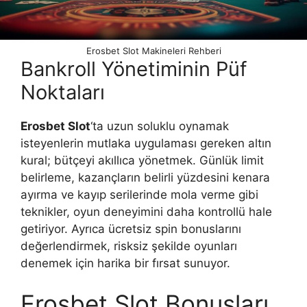
Erosbet Slot Makineleri Rehberi
Bankroll Yönetiminin Püf
Noktaları
Erosbet Slot
‘ta uzun soluklu oynamak
isteyenlerin mutlaka uygulaması gereken altın
kural; bütçeyi akıllıca yönetmek. Günlük limit
belirleme, kazançların belirli yüzdesini kenara
ayırma ve kayıp serilerinde mola verme gibi
teknikler, oyun deneyimini daha kontrollü hale
getiriyor. Ayrıca ücretsiz spin bonuslarını
değerlendirmek, risksiz şekilde oyunları
denemek için harika bir fırsat sunuyor.
Erosbet Slot Bonusları