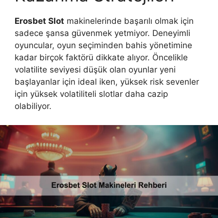
Erosbet Slot
makinelerinde başarılı olmak için
sadece şansa güvenmek yetmiyor. Deneyimli
oyuncular, oyun seçiminden bahis yönetimine
kadar birçok faktörü dikkate alıyor. Öncelikle
volatilite seviyesi düşük olan oyunlar yeni
başlayanlar için ideal iken, yüksek risk sevenler
için yüksek volatiliteli slotlar daha cazip
olabiliyor.