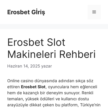
İçeriğe
atla
Erosbet Gİriş
Menü
Erosbet Slot
Makineleri Rehberi
Haziran 14, 2025
yazar
Online casino dünyasında adından sıkça söz
ettiren
Erosbet Slot
, oyunculara hem eğlenceli
hem de kazançlı bir deneyim sunuyor. Renkli
temaları, yüksek ödülleri ve kullanıcı dostu
arayüzüyle dikkat çeken bu platform, Türkiye’nin