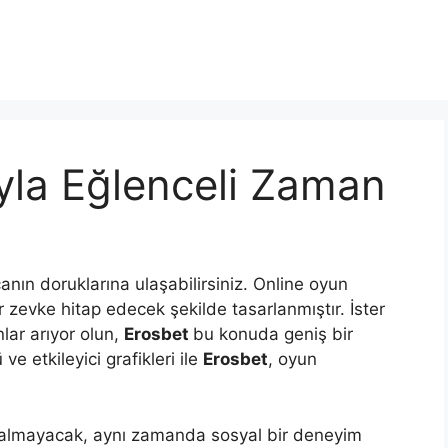
yla Eğlenceli Zaman
anın doruklarına ulaşabilirsiniz. Online oyun
 zevke hitap edecek şekilde tasarlanmıştır. İster
nlar arıyor olun,
Erosbet
bu konuda geniş bir
ve etkileyici grafikleri ile
Erosbet
, oyun
almayacak, aynı zamanda sosyal bir deneyim