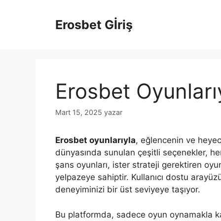
İçeriğe
atla
Erosbet Gİriş
Erosbet Oyunları
Mart 15, 2025
yazar
Erosbet oyunlarıyla
, eğlencenin ve heyec
dünyasında sunulan çeşitli seçenekler, her
şans oyunları, ister strateji gerektiren oyu
yelpazeye sahiptir. Kullanıcı dostu arayüzü 
deneyiminizi bir üst seviyeye taşıyor.
Bu platformda, sadece oyun oynamakla k