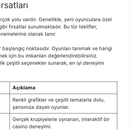
satları
k yolu vardır. Genellikle, yeni oyunculara özel
i fırsatlar sunulmaktadır. Bu tür teklifler,
enemelerine olanak tanır.
bir başlangıç noktasıdır. Oyunları tanımak ve hangi
k için bu imkanları değerlendirebilirsiniz.
ik çeşitli seçenekler sunarak, en iyi deneyimi
Açıklama
Renkli grafikler ve çeşitli temalarla dolu,
şansınıza dayalı oyunlar.
Gerçek krupiyelerle oynanan, interaktif bir
casino deneyimi.