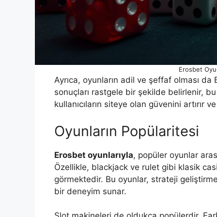
Erosbet Oyun
Ayrıca, oyunların adil ve şeffaf olması da 
sonuçları rastgele bir şekilde belirlenir, bu
kullanıcıların siteye olan güvenini artırır 
Oyunların Popülaritesi
Erosbet oyunlarıyla
, popüler oyunlar ara
Özellikle, blackjack ve rulet gibi klasik ca
görmektedir. Bu oyunlar, strateji geliştir
bir deneyim sunar.
Slot makineleri de oldukça popülerdir. Farkl