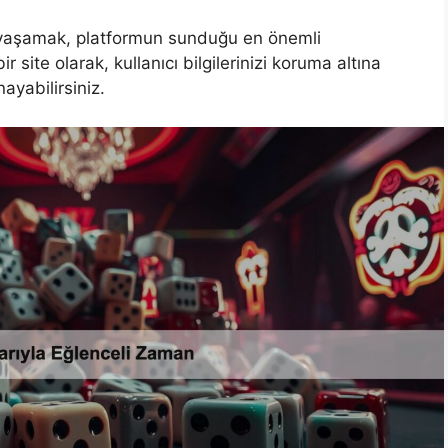
 yaşamak, platformun sunduğu en önemli
ir site olarak, kullanıcı bilgilerinizi koruma altına
ayabilirsiniz.