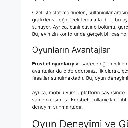
Özellikle slot makineleri, kullanıcılar aras
grafikler ve eğlenceli temalarla dolu bu oy
sunuyor. Ayrıca, canlı casino bölümü, ger
Bu, evinizin konforunda gerçek bir casino
Oyunların Avantajları
Erosbet oyunlarıyla
, sadece eğlenceli bi
avantajlar da elde edersiniz. İlk olarak, ç
fırsatlar sunulmaktadır. Bu, oyun deneyimin
Ayrıca, mobil uyumlu platform sayesinde
sahip olursunuz. Erosbet, kullanıcıların ihti
deneyim sunmaktadır.
Oyun Deneyimi ve Gü