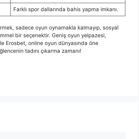
Farklı spor dallarında bahis yapma imkanı.
irmek, sadece oyun oynamakla kalmayıp, sosyal
mmel bir seçenektir. Geniş oyun yelpazesi,
ı ile Erosbet, online oyun dünyasında öne
ğlencenin tadını çıkarma zamanı!