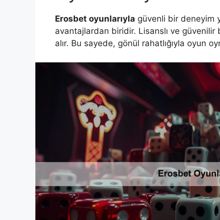
Erosbet oyunlarıyla
güvenli bir deneyim
avantajlardan biridir. Lisanslı ve güvenilir b
alır. Bu sayede, gönül rahatlığıyla oyun oyn