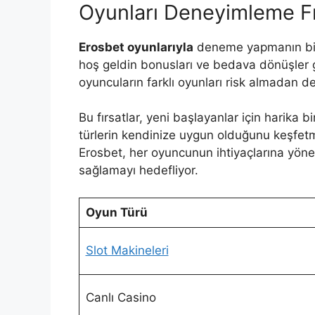
Oyunları Deneyimleme Fır
Erosbet oyunlarıyla
deneme yapmanın birço
hoş geldin bonusları ve bedava dönüşler gib
oyuncuların farklı oyunları risk almadan d
Bu fırsatlar, yeni başlayanlar için harika 
türlerin kendinize uygun olduğunu keşfetme
Erosbet, her oyuncunun ihtiyaçlarına yönel
sağlamayı hedefliyor.
Oyun Türü
Slot Makineleri
Canlı Casino