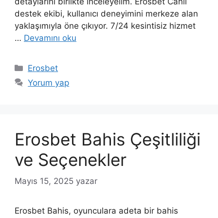
detaylarını birlikte inceleyelim. Erosbet Canlı
destek ekibi, kullanıcı deneyimini merkeze alan
yaklaşımıyla öne çıkıyor. 7/24 kesintisiz hizmet
…
Devamını oku
Kategoriler
Erosbet
Yorum yap
Erosbet Bahis Çeşitliliği
ve Seçenekler
Mayıs 15, 2025
yazar
Erosbet Bahis, oyunculara adeta bir bahis