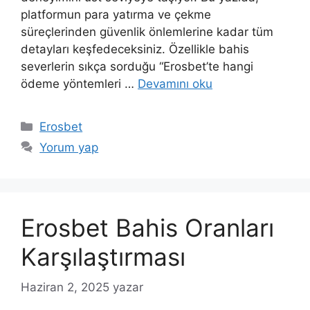
platformun para yatırma ve çekme
süreçlerinden güvenlik önlemlerine kadar tüm
detayları keşfedeceksiniz. Özellikle bahis
severlerin sıkça sorduğu “Erosbet’te hangi
ödeme yöntemleri …
Devamını oku
Kategoriler
Erosbet
Yorum yap
Erosbet Bahis Oranları
Karşılaştırması
Haziran 2, 2025
yazar