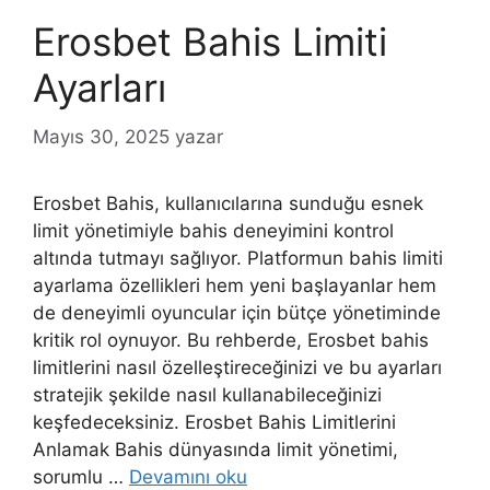
Erosbet Bahis Limiti
Ayarları
Mayıs 30, 2025
yazar
Erosbet Bahis, kullanıcılarına sunduğu esnek
limit yönetimiyle bahis deneyimini kontrol
altında tutmayı sağlıyor. Platformun bahis limiti
ayarlama özellikleri hem yeni başlayanlar hem
de deneyimli oyuncular için bütçe yönetiminde
kritik rol oynuyor. Bu rehberde, Erosbet bahis
limitlerini nasıl özelleştireceğinizi ve bu ayarları
stratejik şekilde nasıl kullanabileceğinizi
keşfedeceksiniz. Erosbet Bahis Limitlerini
Anlamak Bahis dünyasında limit yönetimi,
sorumlu …
Devamını oku