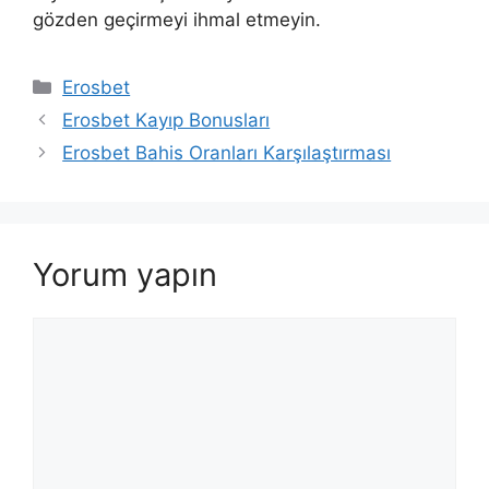
gözden geçirmeyi ihmal etmeyin.
Kategoriler
Erosbet
Erosbet Kayıp Bonusları
Erosbet Bahis Oranları Karşılaştırması
Yorum yapın
Yorum