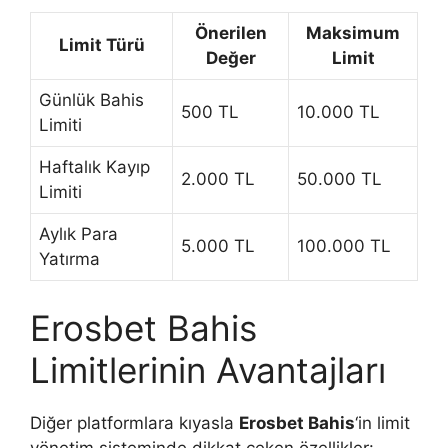
Önerilen
Maksimum
Limit Türü
Değer
Limit
Günlük Bahis
500 TL
10.000 TL
Limiti
Haftalık Kayıp
2.000 TL
50.000 TL
Limiti
Aylık Para
5.000 TL
100.000 TL
Yatırma
Erosbet Bahis
Limitlerinin Avantajları
Diğer platformlara kıyasla
Erosbet Bahis
‘in limit
yönetim sisteminde dikkat çeken özellikler: