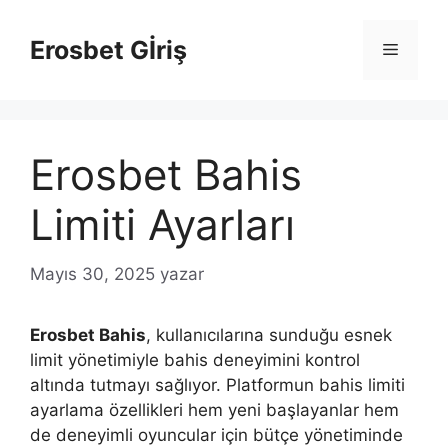
İçeriğe
atla
Erosbet Gİriş
Menü
Erosbet Bahis
Limiti Ayarları
Mayıs 30, 2025
yazar
Erosbet Bahis
, kullanıcılarına sunduğu esnek
limit yönetimiyle bahis deneyimini kontrol
altında tutmayı sağlıyor. Platformun bahis limiti
ayarlama özellikleri hem yeni başlayanlar hem
de deneyimli oyuncular için bütçe yönetiminde